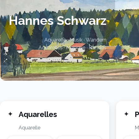
Hannes Schwarz
Aquarelle · Musik · Wandern
Aquarelles · Musique · Randos
✦
Aquarelles
✦
P
Aquarelle
M