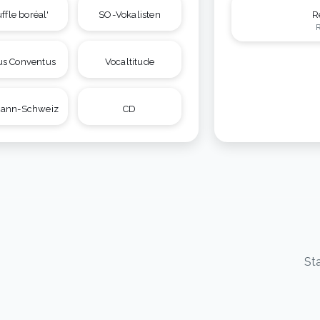
ffle boréal'
SO-Vokalisten
R
us Conventus
Vocaltitude
mann-Schweiz
CD
Sta